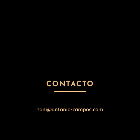
CONTACTO
moc.sopmac-oinotna@inot